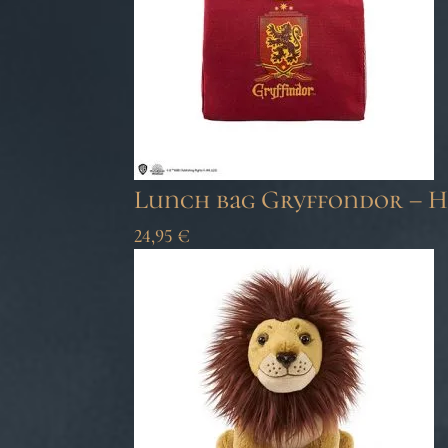
Lunch bag Gryffondor – H
24,95
€