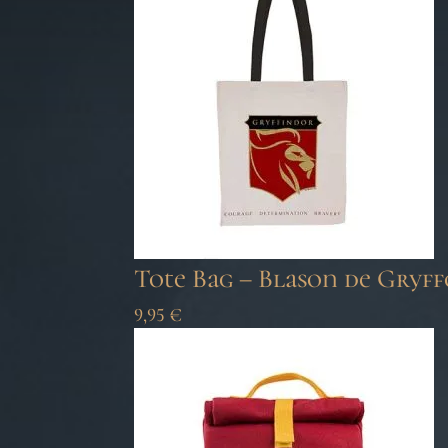
Tote Bag – Blason de Gryf
9,95
€