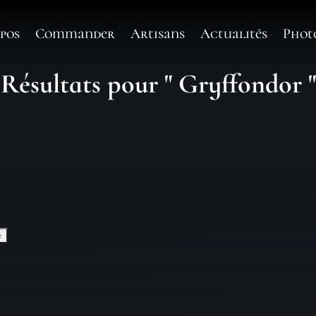
pos
Commander
Artisans
Actualités
Phot
Résultats pour " Gryffondor "