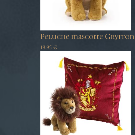
Peluche mascotte Gryffon
19,95
€