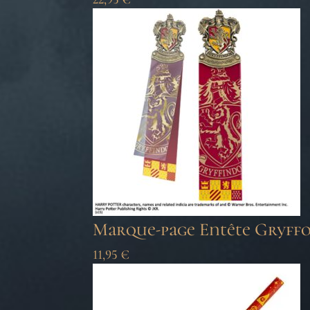
Marque-page Entête Gryff
11,95
€