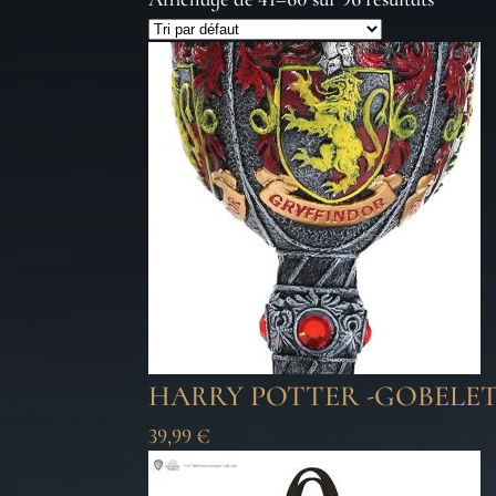
HARRY POTTER -GOBELE
39,99
€