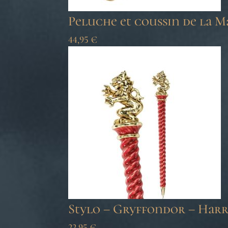
Peluche et coussin de la 
44,95
€
Stylo – Gryffondor – Harr
22,95
€