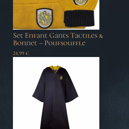
Set Enfant Gants Tactiles &
Bonnet – Poufsouffle
24,99
€