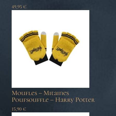
49,95
€
Moufles – Mitaines
Poufsouffle – Harry Potter
15,90
€