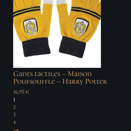
Gants tactiles – Maison
Poufsouffle – Harry Potter
16,95
€
1
2
3
4
→