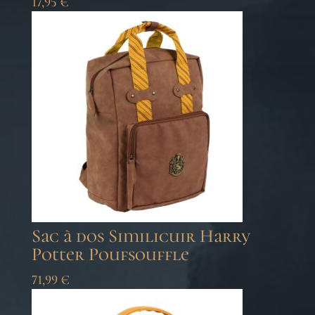
17,95
€
Sac à dos Similicuir Harry
Potter Poufsouffle
71,99
€