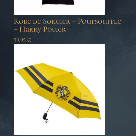
Robe de Sorcier – Poufsouffle
– Harry Potter
99,95
€