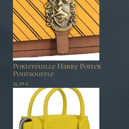
Portefeuille Harry Potter
Poufsouffle
26,99
€