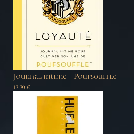
Journal intime – Poufsouffle
19,90
€