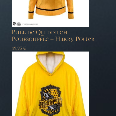
Pull de Quidditch
Poufsouffle – Harry Potter
49,95
€