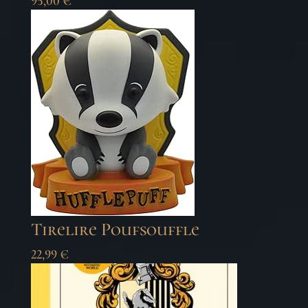
95,00
€
Tirelire Poufsouffle
22,99
€