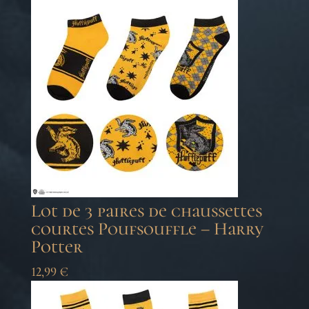
Lot de 3 paires de chaussettes
courtes Poufsouffle – Harry
Potter
12,99
€