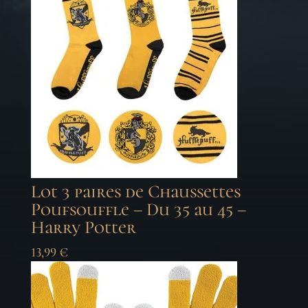
Lot 3 paires de Chaussettes
Poufsouffle – Du 35 au 45 –
Harry Potter
13,99
€