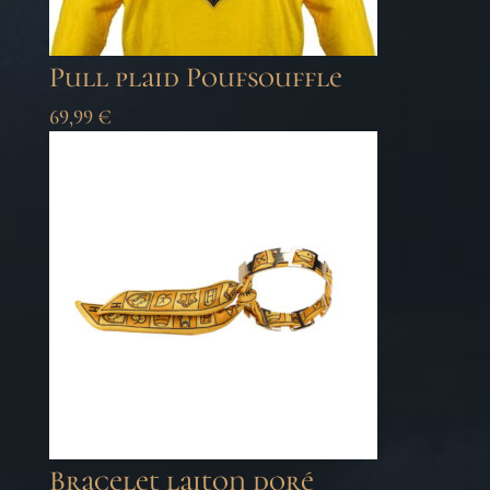
Pull plaid Poufsouffle
69,99
€
Bracelet laiton doré