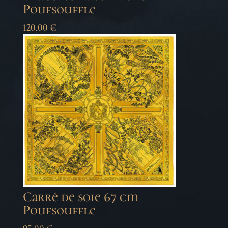
Poufsouffle
120,00
€
Carré de soie 67 cm
Poufsouffle