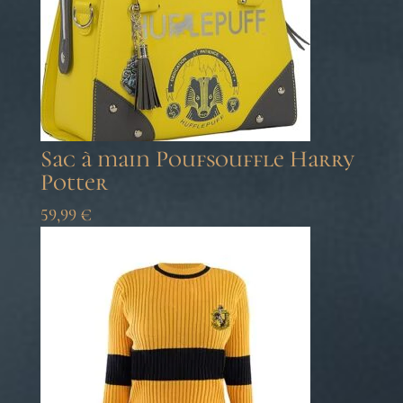
Sac à main Poufsouffle Harry
Potter
59,99
€