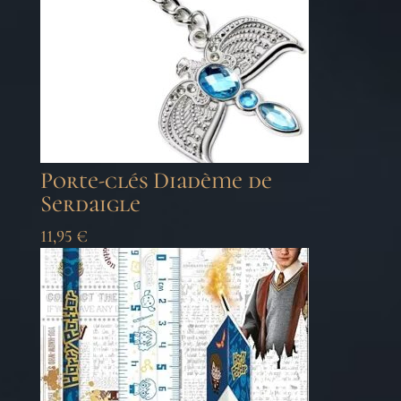
Porte-clés Diadème de
Serdaigle
11,95
€