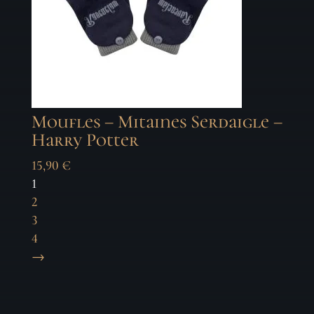
Moufles – Mitaines Serdaigle –
Harry Potter
15,90
€
1
2
3
4
→