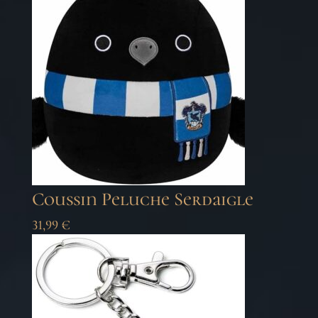
Coussin Peluche Serdaigle
31,99
€