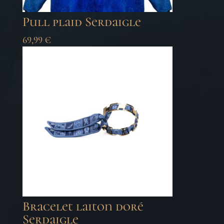
Pull plaid Serdaigle
69,99
€
Bracelet laiton doré
Serdaigle