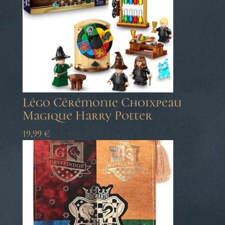
Légo Cérémonie Choixpeau
Magique Harry Potter
19,99
€