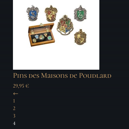
Pins des Maisons de Poudlard
29,95
€
←
1
2
3
4