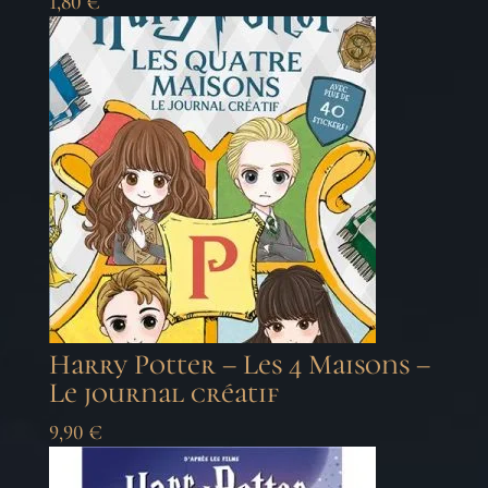
1,80
€
Harry Potter – Les 4 Maisons –
Le journal créatif
9,90
€