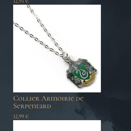
12,95
€
Collier Armoirie de
Serpentard
12,99
€