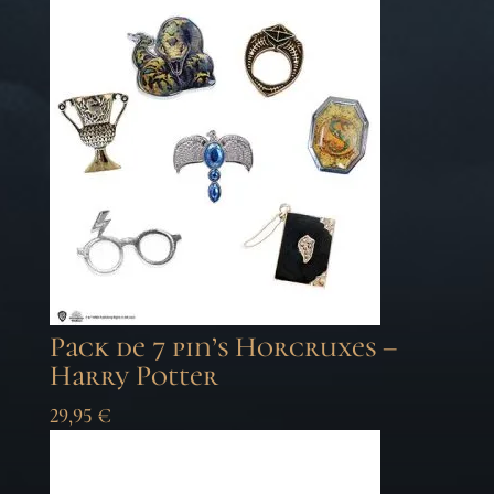
Pack de 7 pin’s Horcruxes –
Harry Potter
29,95
€