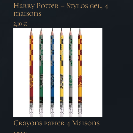
Harry Potter – Stylos gel, 4
maisons
2,10
€
Crayons papier 4 Maisons