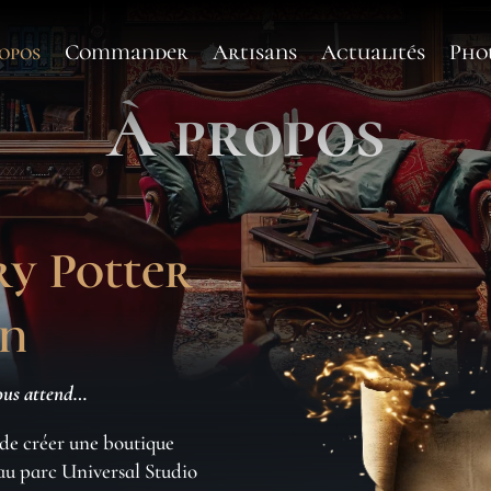
opos
Commander
Artisans
Actualités
Pho
À propos
y Potter
on
ous attend…
t de créer une boutique
 au parc Universal Studio