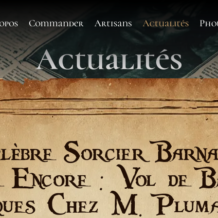
opos
Commander
Artisans
Actualités
Pho
Actualités
lèbre Sorcier Barna
e Encore : Vol de B
ues Chez M. Pluma