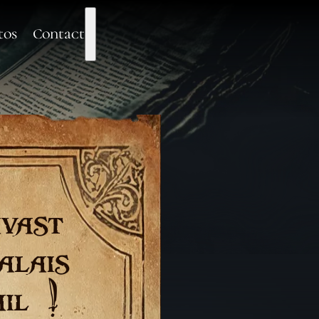
tos
Contact
vast
alais
il !