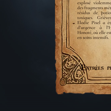
explosé violemme
des fragments méta
résidus de poti
toxiques. Griève
Elodie Pixel a ét
d’urgence à l’H
Honoré, où elle es
en soins intensifs.
« Entrées p