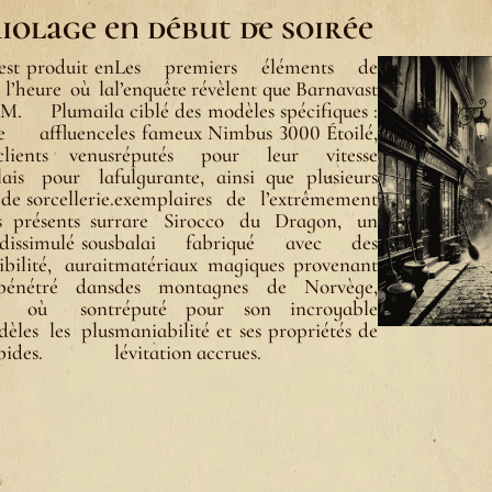
olage en début de soirée
est produit en
Les premiers éléments de
 l’heure où la
l’enquête révèlent que Barnavast
M. Plumail
a ciblé des modèles spécifiques :
e affluence
les fameux Nimbus 3000 Étoilé,
lients venus
réputés pour leur vitesse
lais pour la
fulgurante, ainsi que plusieurs
de sorcellerie.
exemplaires de l’extrêmement
 présents sur
rare Sirocco du Dragon, un
dissimulé sous
balai fabriqué avec des
bilité, aurait
matériaux magiques provenant
pénétré dans
des montagnes de Norvège,
ique où sont
réputé pour son incroyable
èles les plus
maniabilité et ses propriétés de
pides.
lévitation accrues.