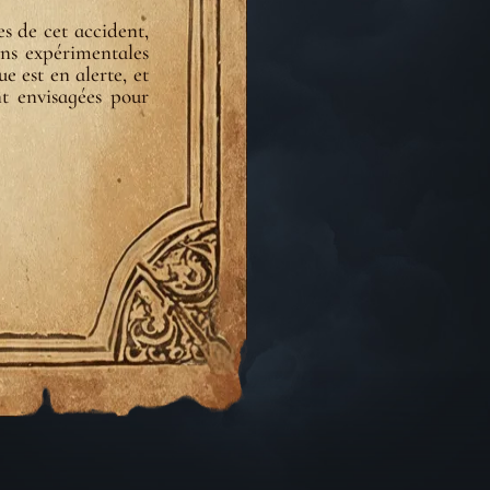
es de cet accident,
ons expérimentales
 est en alerte, et
t envisagées pour