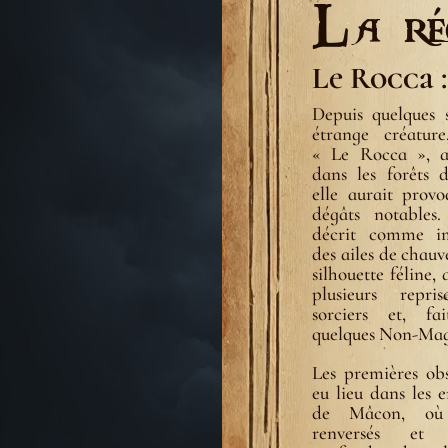
La ré
Le Rocca 
Depuis quelques 
étrange créatur
« Le Rocca », a
dans les forêts 
elle aurait provo
dégâts notables
décrit comme i
des ailes de chauv
silhouette féline,
plusieurs repr
sorciers et, fa
quelques Non-Mag
Les premières obs
eu lieu dans les e
de Mâcon, où 
renversés et 