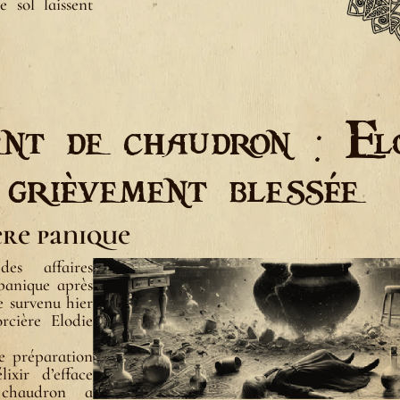
 sol laissent
nt de chaudron : Elo
grièvement blessée
ère panique
es affaires
panique après
e survenu hier
rcière Elodie
e préparation
ixir d’efface
chaudron a