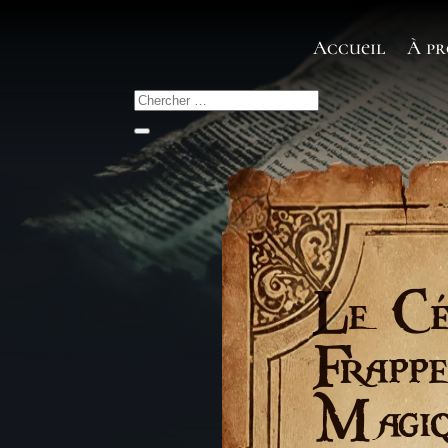
Accueil
À pr
Le Cé
Frapp
Magiq