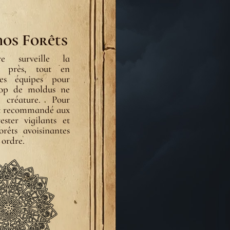
nos Forêts
re surveille la
e près, tout en
es équipes pour
rop de moldus ne
 créature. Pour
 est recommandé aux
ester vigilants et
forêts avoisinantes
 ordre.