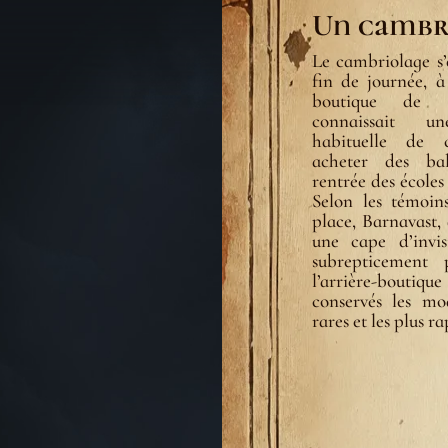
Un cambri
Le cambriolage s’
fin de journée, à
boutique de 
connaissait un
habituelle de c
acheter des ba
rentrée des écoles 
Selon les témoins
place, Barnavast, 
une cape d’invisi
subrepticement 
l’arrière-bout
conservés les mod
rares et les plus ra