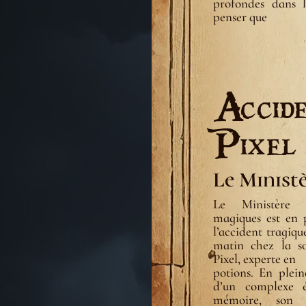
profondes dans le
penser que
Accide
Pixel 
Le Minist
Le Ministère d
magiques est en 
l’accident tragiqu
matin chez la so
Pixel, experte en
potions. En plein
d’un complexe él
mémoire, son 