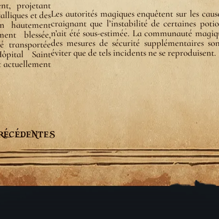
nt, projetant
Les autorités magiques enquêtent sur les caus
lliques et des
craignant que l’instabilité de certaines poti
on hautement
n’ait été sous-estimée. La communauté magique
ment blessée,
des mesures de sécurité supplémentaires son
é transportée
éviter que de tels incidents ne se reproduisent.
ôpital Saint
t actuellement
récédentes