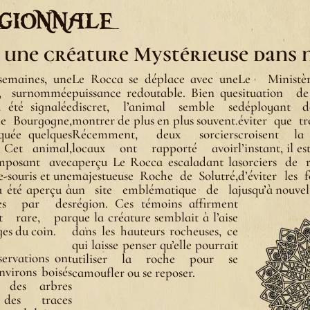
gionnale
: une créature Mystérieuse dans 
semaines, une
Le Rocca se déplace avec une
Le Ministè
e, surnommée
puissance redoutable. Bien que
situation d
 été signalée
discret, l’animal semble se
déployant d
de Bourgogne,
montrer de plus en plus souvent.
éviter que t
quée quelques
Récemment, deux sorciers
croisent la
. Cet animal,
locaux ont rapporté avoir
l’instant, il
mposant avec
aperçu Le Rocca escaladant la
sorciers de r
e-souris et une
majestueuse Roche de Solutré,
d’éviter les 
 a été aperçu à
un site emblématique de la
jusqu’à nouvel
ises par des
région. Ces témoins affirment
it rare, par
que la créature semblait à l’aise
es du coin.
dans les hauteurs rocheuses, ce
qui laisse penser qu’elle pourrait
ervations ont
utiliser la roche pour se
nvirons boisés
camoufler ou se reposer.
des arbres
des traces