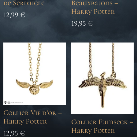
de Serdaigle
Beauxbatons –
Harry Potter
12,99
€
19,95
€
Collier Vif d’or –
Harry Potter
Collier Fumseck –
Harry Potter
12,95
€