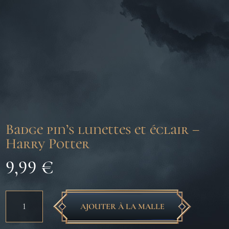
Badge pin’s lunettes et éclair –
Harry Potter
9,99
€
quantité
AJOUTER À LA MALLE
de
Badge