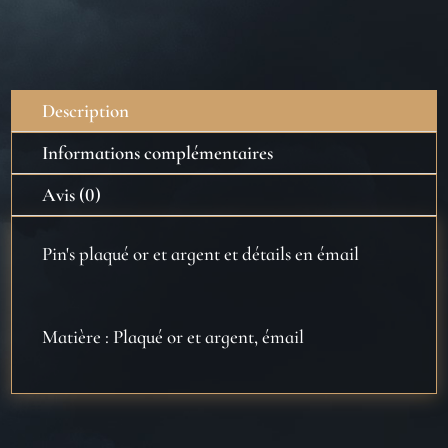
pin’s
lunettes
et
éclair
Description
-
Harry
Informations complémentaires
Potter
Avis (0)
Pin's plaqué or et argent et détails en émail
Matière : Plaqué or et argent, émail