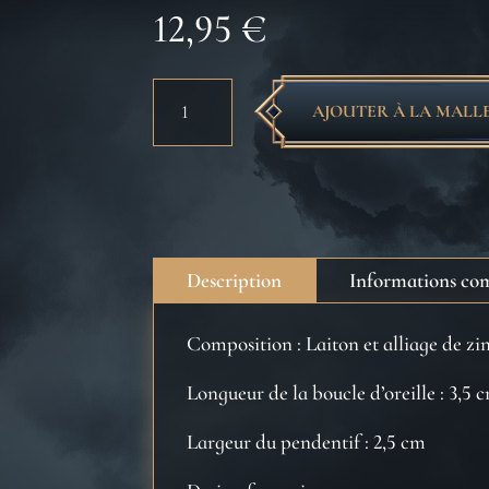
12,95
€
quantité
AJOUTER À LA MALL
de
Boucles
d’oreilles
Fumseck
-
Harry
Description
Informations co
Potter
Composition : Laiton et alliage de zi
Longueur de la boucle d’oreille : 3,5 
Largeur du pendentif : 2,5 cm