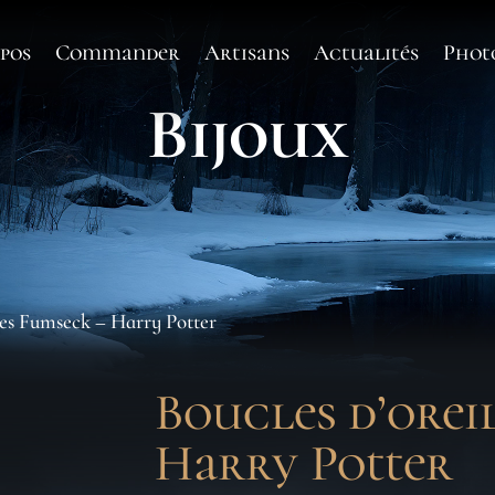
pos
Commander
Artisans
Actualités
Phot
Bijoux
lles Fumseck – Harry Potter
Boucles d’orei
Harry Potter