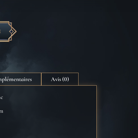
E
mplémentaires
Avis (0)
nc
cm