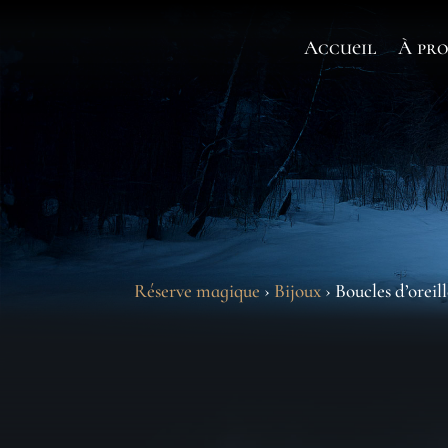
Accueil
À pro
Réserve magique
›
Bijoux
› Boucles d’orei