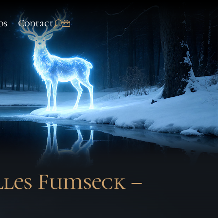
os
Contact
lles Fumseck –