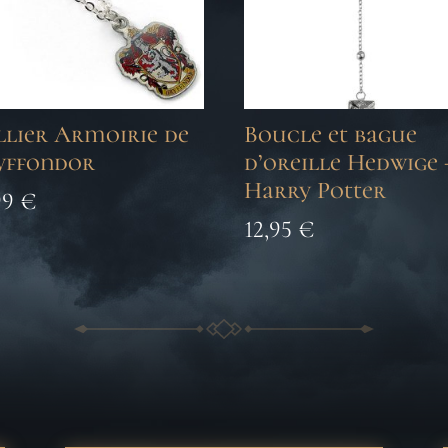
llier Armoirie de
Boucle et bague
yffondor
d’oreille Hedwige 
Harry Potter
99
€
12,95
€