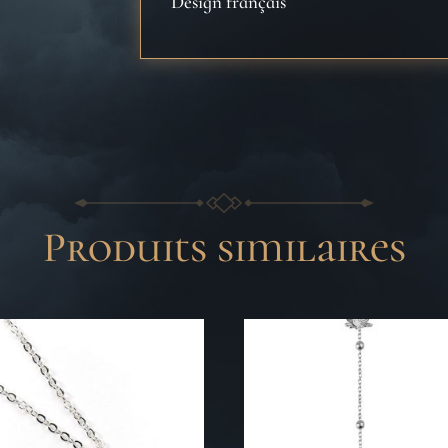
Design français
Produits similaires