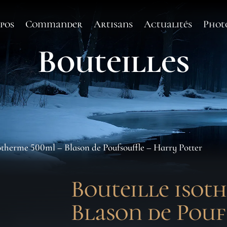
pos
Commander
Artisans
Actualités
Phot
Bouteilles
sotherme 500ml – Blason de Poufsouffle – Harry Potter
Bouteille isot
Blason de Pouf