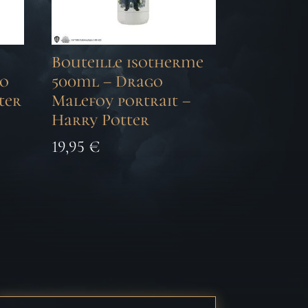
Bouteille isotherme
go
500ml – Drago
ter
Malefoy portrait –
Harry Potter
19,95
€