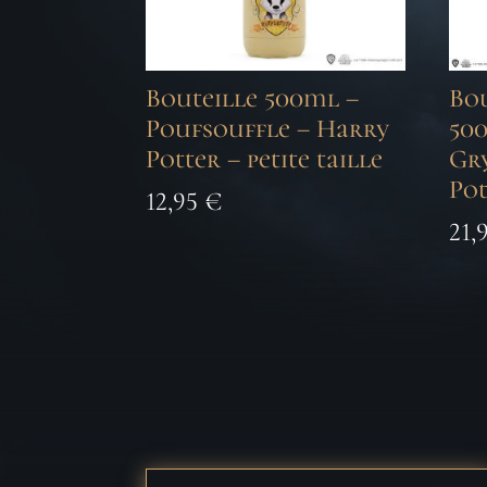
Bouteille 500ml –
Bo
Poufsouffle – Harry
50
Potter – petite taille
Gr
Pot
12,95
€
21,