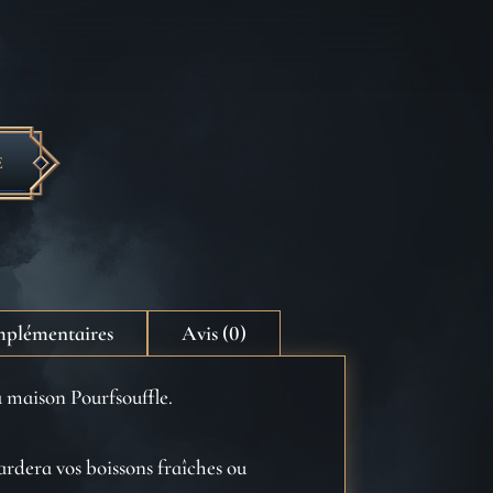
E
mplémentaires
Avis (0)
a maison Pourfsouffle.
ardera vos boissons fraîches ou