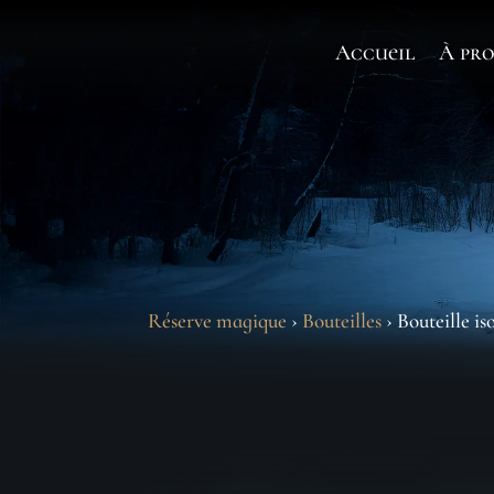
Accueil
À pro
Réserve magique
›
Bouteilles
› Bouteille i