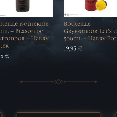
uteille isotherme
Bouteille
0ml – Blason de
Gryffondor Let’s 
yffondor – Harry
500ml – Harry Pot
ter
19,95
€
95
€