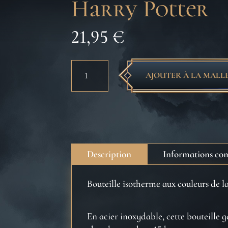
Harry Potter
21,95
€
quantité
AJOUTER À LA MALL
de
Bouteille
isotherme
500ml
-
Blason
Description
Informations co
de
Poufsouffle
Bouteille isotherme aux couleurs de l
-
Harry
Potter
En acier inoxydable, cette bouteille g