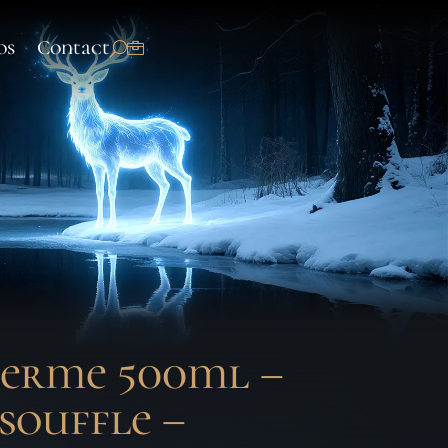
os
Contact
herme 500ml –
souffle –