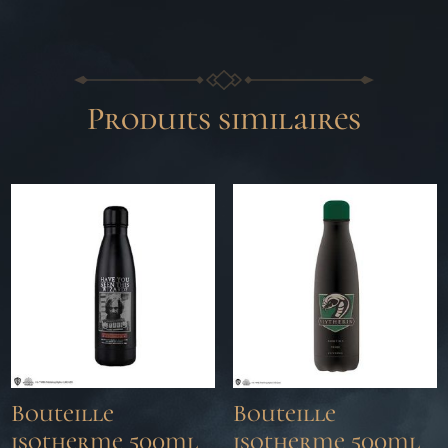
Produits similaires
Bouteille
Bouteille
isotherme 500ml
isotherme 500ml