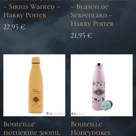
– Sirius Wanted –
– Blason de
Harry Potter
Serpentard –
Harry Potter
22,95
€
21,95
€
Bouteille
Bouteille
isotherme 500ml
Honeydukes