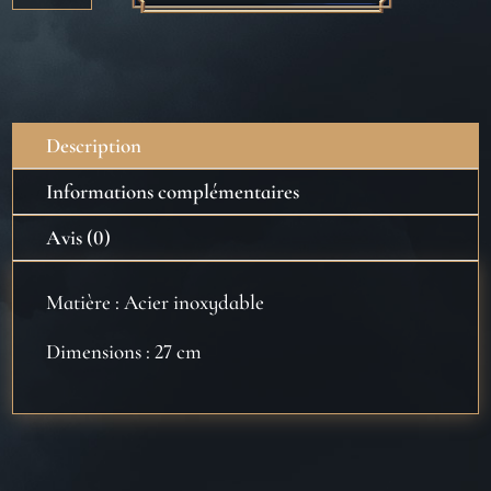
Bouteille
Serpentard
Let’s
go
500ml
Description
-
Harry
Informations complémentaires
Potter
Avis (0)
Matière : Acier inoxydable
Dimensions : 27 cm