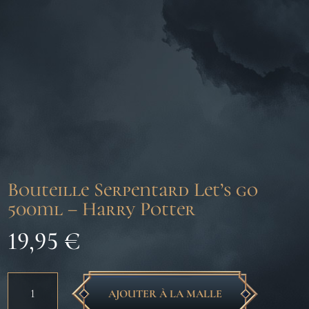
Bouteille Serpentard Let’s go
500ml – Harry Potter
19,95
€
quantité
AJOUTER À LA MALLE
de