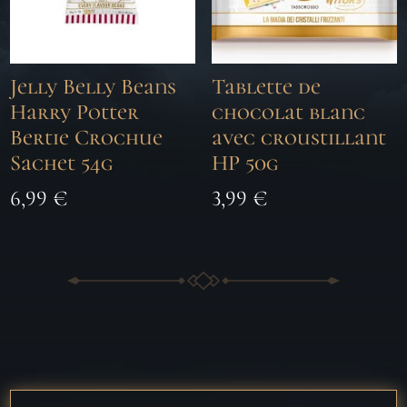
Jelly Belly Beans
Tablette de
Harry Potter
chocolat blanc
Bertie Crochue
avec croustillant
Sachet 54g
HP 50g
6,99
€
3,99
€