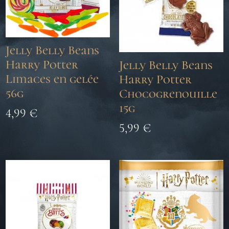
Jelly Belly Beans
Harry Potter
Jelly Belly Beans
Limaces en gelée
Harry Potter
56g
Chocogrenouille
15g
4,99
€
5,99
€