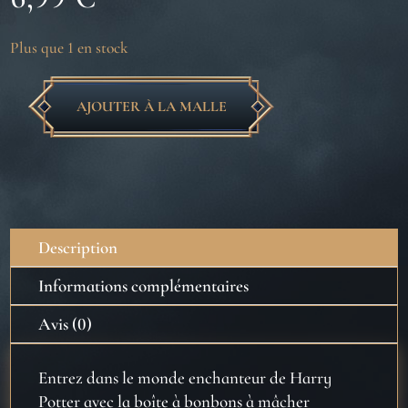
Plus que 1 en stock
AJOUTER À LA MALLE
quantité
de
Caramel
Bièraubeurre
Tonneau
métallique
Description
42
g
Informations complémentaires
Avis (0)
Entrez dans le monde enchanteur de Harry
Potter avec la boîte à bonbons à mâcher