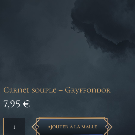
Carnet souple – Gryffondor
7,95
€
quantité
AJOUTER À LA MALLE
de