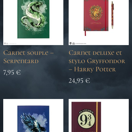
Carnet souple –
Carnet deluxe et
Serpentard
stylo Gryffondor
– Harry Potter
7,95
€
24,95
€