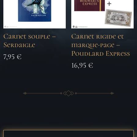
Carnet souple –
Carnet rigide et
Serdaigle
marque-page –
Poudlard Express
7,95
€
16,95
€