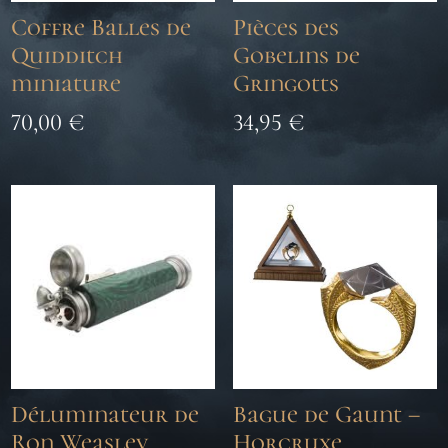
Coffre Balles de
Pièces des
Quidditch
Gobelins de
miniature
Gringotts
70,00
€
34,95
€
Déluminateur de
Bague de Gaunt –
Ron Weasley
Horcruxe