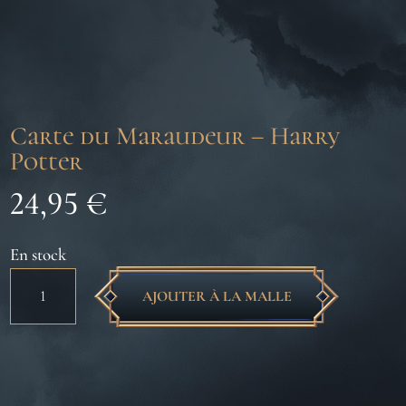
Carte du Maraudeur – Harry
Potter
24,95
€
En stock
quantité
AJOUTER À LA MALLE
de
Carte
du
Maraudeur
-