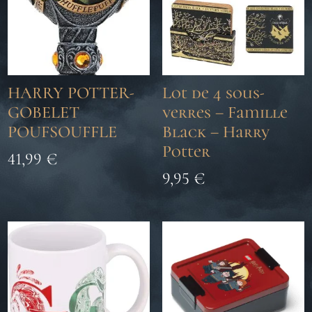
HARRY POTTER-
Lot de 4 sous-
GOBELET
verres – Famille
POUFSOUFFLE
Black – Harry
Potter
41,99
€
9,95
€