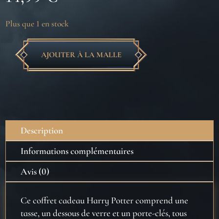
Plus que 1 en stock
AJOUTER À LA MALLE
quantité
de
Coffret
cadeau
Tasse
Harry
Description
Potter
(Quai
Informations complémentaires
9
Avis (0)
3/4)
avec
Ce coffret cadeau Harry Potter comprend une
dessous
tasse, un dessous de verre et un porte-clés, tous
de