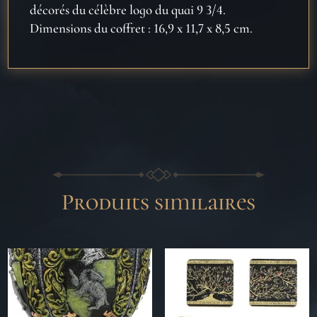
décorés du célèbre logo du quai 9 3/4.
verre
Dimensions du coffret : 16,9 x 11,7 x 8,5 cm.
et
porte-
clés
Produits similaires