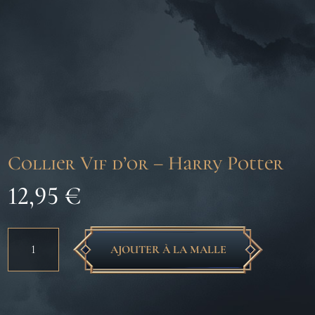
Collier Vif d’or – Harry Potter
12,95
€
quantité
AJOUTER À LA MALLE
de
Collier
Vif
d’or