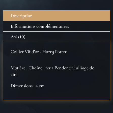
-
Harry
Description
Potter
Informations complémentaires
Avis (0)
Collier Vif d’or - Harry Potter
Matière : Chaîne : fer / Pendentif : alliage de
zinc
Dimensions : 4 cm