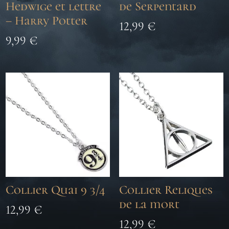
Hedwige et lettre
de Serpentard
– Harry Potter
12,99
€
9,99
€
Collier Quai 9 3/4
Collier Reliques
de la mort
12,99
€
12,99
€