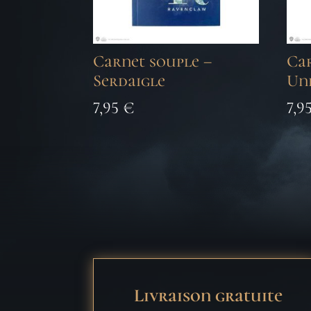
Carnet souple –
Car
Serdaigle
Und
7,95
€
7,9
Livraison gratuite