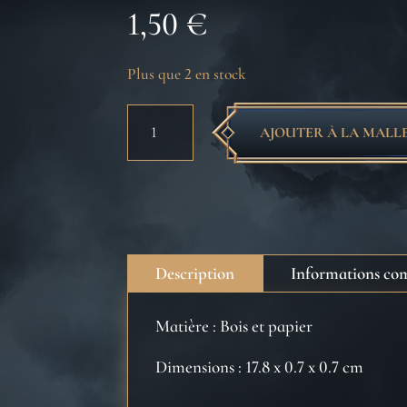
1,50
€
Plus que 2 en stock
quantité
AJOUTER À LA MALL
de
Crayon
à
papier
Poufsouffle
-
Description
Informations co
Harry
Potter
Matière : Bois et papier
Dimensions : 17.8 x 0.7 x 0.7 cm