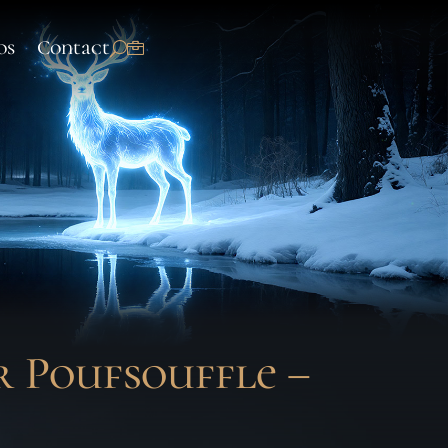
os
Contact
r Poufsouffle –