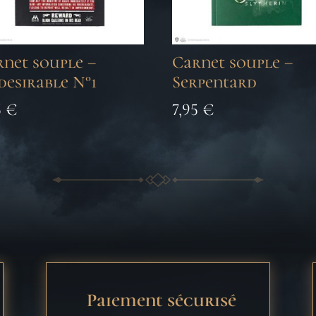
net souple –
Carnet souple –
esirable N°1
Serpentard
5
€
7,95
€
Paiement sécurisé