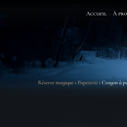
Accueil
À pro
Réserve magique
›
Papeterie
› Crayon à pa