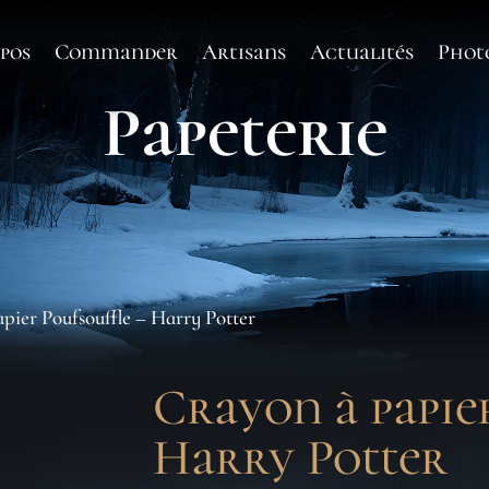
pos
Commander
Artisans
Actualités
Phot
Papeterie
pier Poufsouffle – Harry Potter
Crayon à papie
Harry Potter