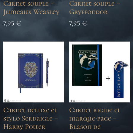
Carnet souple –
Carnet souple –
Jumeaux Weasley
Gryffondor
7,95
€
7,95
€
Carnet deluxe et
Carnet rigide et
stylo Serdaigle –
marque-page –
Harry Potter
Blason de