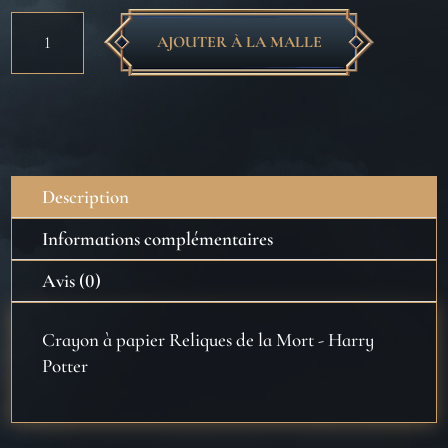
quantité
AJOUTER À LA MALLE
de
Crayon
à
papier
Reliques
de
Description
la
Mort
Informations complémentaires
-
Avis (0)
Harry
Potter
Crayon à papier Reliques de la Mort - Harry
Potter