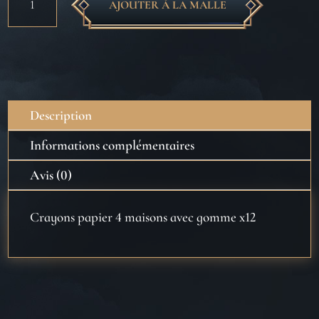
AJOUTER À LA MALLE
de
Crayons
papier
4
maisons
avec
Description
gomme
x12
Informations complémentaires
Avis (0)
Crayons papier 4 maisons avec gomme x12