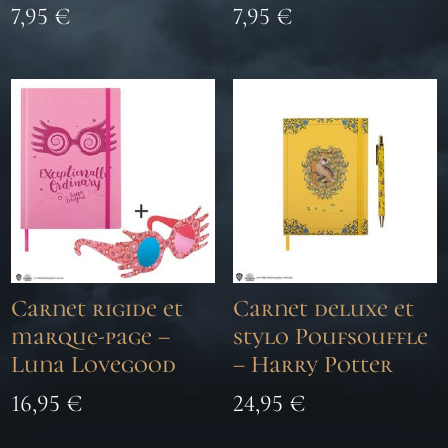
7,95
€
7,95
€
Carnet rigide et
Carnet deluxe et
marque-page –
stylo Poufsouffle
Luna Lovegood
– Harry Potter
16,95
€
24,95
€