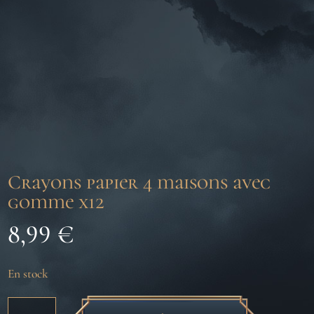
Crayons papier 4 maisons avec
gomme x12
8,99
€
En stock
quantité