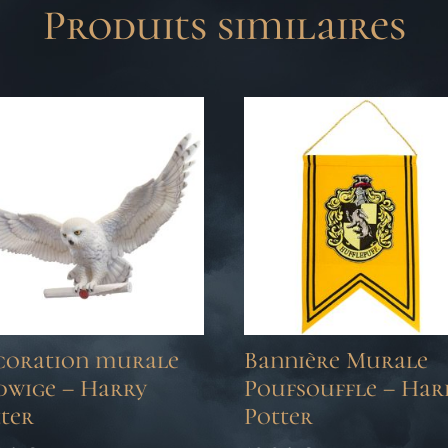
Produits similaires
coration murale
Bannière Murale
dwige – Harry
Poufsouffle – Har
ter
Potter