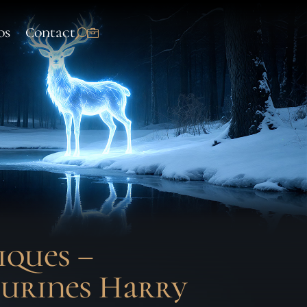
os
Contact
iques –
gurines Harry