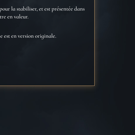
our la stabiliser, et est présentée dans
tre en valeur.
e est en version originale.