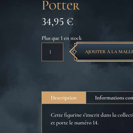
Potter
34,95
€
Plus que 1 en stock
quantité
AJOUTER À LA MALL
de
Créatures
magiques
-
Croûtard
-
Description
Informations co
Figurines
Harry
Cette figurine s'inscrit dans la colle
Potter
et porte le numéro 14.