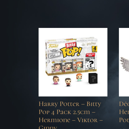
Harry Potter – Bitty
Dé
Pop 4 Pack 2.5cm –
He
Hermione – Viktor –
Pot
Ginny