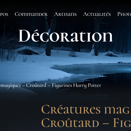
pos
Commander
Artisans
Actualités
Phot
Décoration
 magiques – Croûtard – Figurines Harry Potter
Créatures mag
Croûtard – Fi