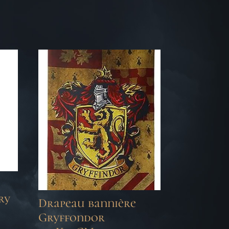
ry
Drapeau bannière
Gryffondor