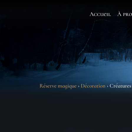
Accueil
À pro
Réserve magique
›
Décoration
› Créatures