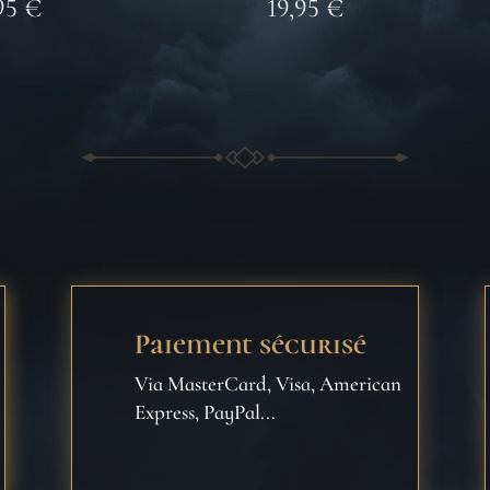
95
€
19,95
€
Paiement sécurisé
Via MasterCard, Visa, American
Express, PayPal...