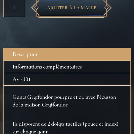
quantité
AJOUTER À LA MALLE
de
Gants
tactiles
-
Gryffondor
pourpre
Description
et
or
Informations complémentaires
-
Avis (0)
Harry
Potter
Gants Gryffondor pourpre et or, avec l’écusson
de la maison Gryffondor.
Ils disposent de 2 doigts tactiles (pouce et index)
sur chaque gant.