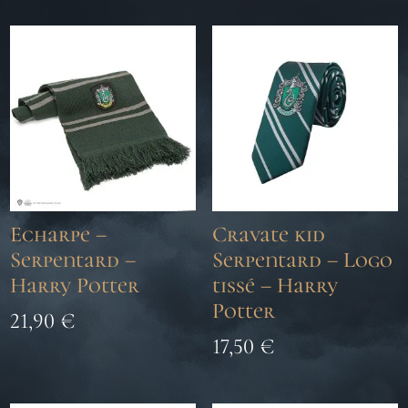
Echarpe –
Cravate kid
Serpentard –
Serpentard – Logo
Harry Potter
tissé – Harry
Potter
21,90
€
17,50
€