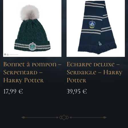
Bonnet à pompon –
Echarpe deluxe –
Serpentard –
Serdaigle – Harry
Harry Potter
Potter
17,99
€
39,95
€