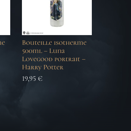
me
Bouteille isotherme
500ml – Luna
Lovegood portrait –
Harry Potter
19,95
€