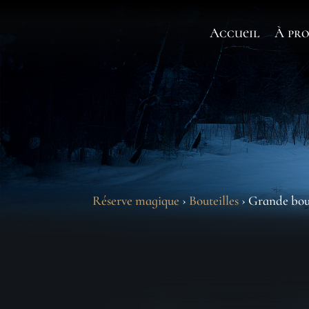
Accueil
À pro
Réserve magique
›
Bouteilles
› Grande bout