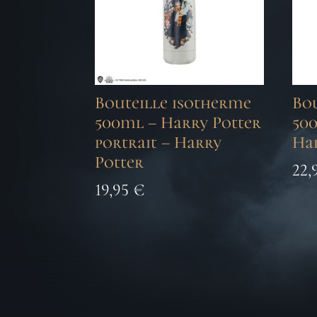
Bouteille isotherme
Bo
500ml – Harry Potter
50
portrait – Harry
Ha
Potter
22,
19,95
€