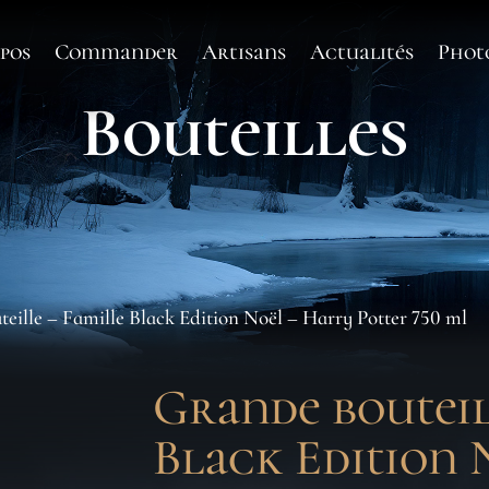
pos
Commander
Artisans
Actualités
Phot
Bouteilles
eille – Famille Black Edition Noël – Harry Potter 750 ml
Grande bouteil
Black Edition 