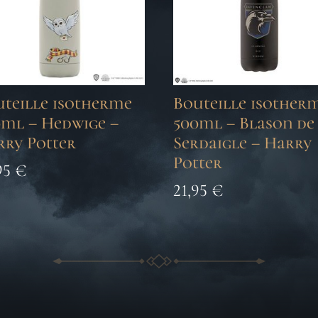
uteille isotherme
Bouteille isother
0ml – Hedwige –
500ml – Blason de
rry Potter
Serdaigle – Harry
Potter
95
€
21,95
€