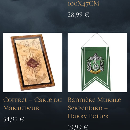
100X47CM
28,99
€
Coffret – Carte du
Bannière Murale
Maraudeur
Serpentard –
Harry Potter
54,95
€
19,99
€