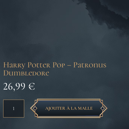
Harry Potter Pop – Patronus
Dumbledore
26,99
€
quantité
AJOUTER À LA MALLE
de
Harry
Potter