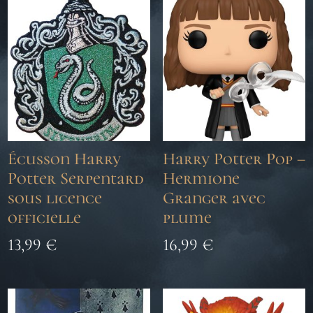
Écusson Harry
Harry Potter Pop –
Potter Serpentard
Hermione
sous licence
Granger avec
officielle
plume
13,99
€
16,99
€