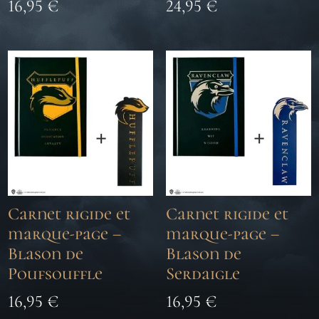
16,95
€
24,95
€
Carnet rigide et
Carnet rigide et
marque-page –
marque-page –
Blason de
Blason de
Poufsouffle
Serdaigle
16,95
€
16,95
€