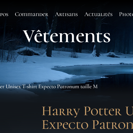
pos
Commander
Artisans
Actualités
Phot
Vêtements
er Unisex T-shirt Expecto Patronum taille M
Harry Potter U
Expecto Patro