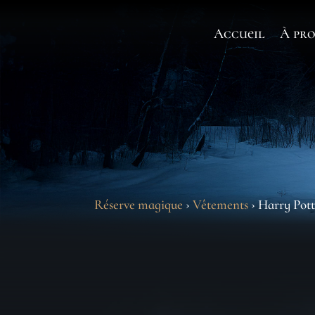
Accueil
À pro
Réserve magique
›
Vêtements
› Harry Pott