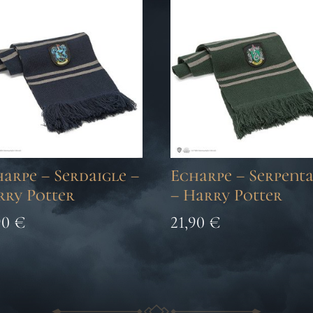
arpe – Serdaigle –
Echarpe – Serpent
rry Potter
– Harry Potter
90
€
21,90
€