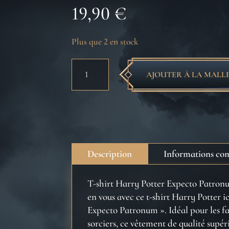
19,90
€
Plus que 2 en stock
quantité
AJOUTER À LA MALL
de
Harry
Potter
Unisex
T-
shirt
Description
Informations co
Expecto
Patronum
T-shirt Harry Potter Expecto Patronu
taille
en vous avec ce t-shirt Harry Potter i
M
Expecto Patronum ». Idéal pour les f
sorciers, ce vêtement de qualité supér