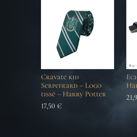
Cravate kid
Ech
Serpentard – Logo
Ha
tissé – Harry Potter
21,
17,50
€