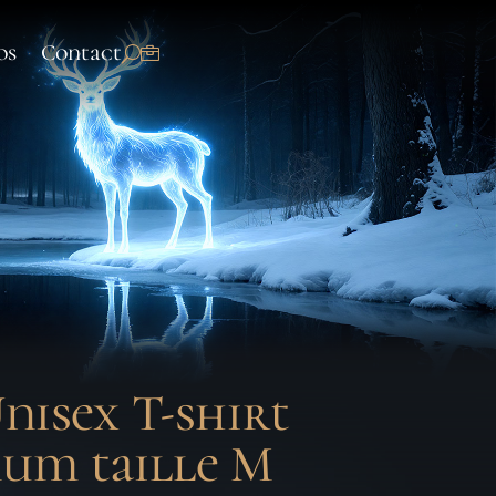
os
Contact
nisex T-shirt
num taille M