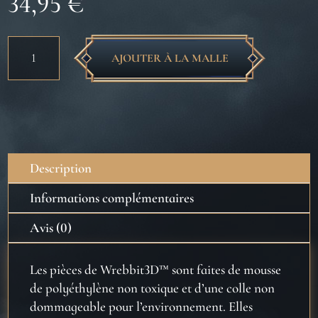
34,95
€
quantité
AJOUTER À LA MALLE
de
Hutte
d’Hagrid
-
puzzle
3D
Description
Wrebbit
Informations complémentaires
Avis (0)
Les pièces de Wrebbit3D™ sont faites de mousse
de polyéthylène non toxique et d’une colle non
dommageable pour l’environnement. Elles