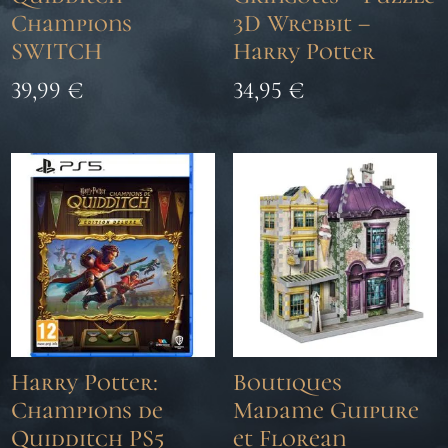
Champions
3D Wrebbit –
SWITCH
Harry Potter
39,99
€
34,95
€
Harry Potter:
Boutiques
Champions de
Madame Guipure
Quidditch PS5
et Florean