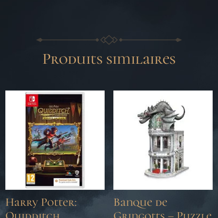
Produits similaires
Harry Potter:
Banque de
Quidditch
Gringotts – Puzzle