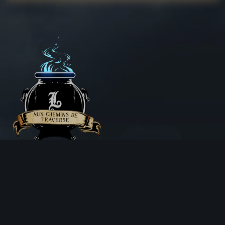
Aux Chemins de Traverse
30 Rue de la Barre
71000 MÂCON
06 18 25 64 62