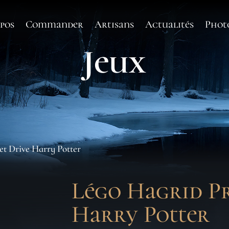
pos
Commander
Artisans
Actualités
Phot
Jeux
et Drive Harry Potter
Légo Hagrid Pr
Harry Potter