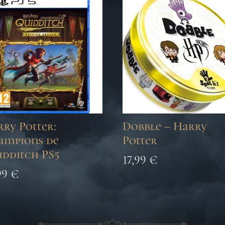
ry Potter:
Dobble – Harry
ampions de
Potter
idditch PS5
17,99
€
99
€