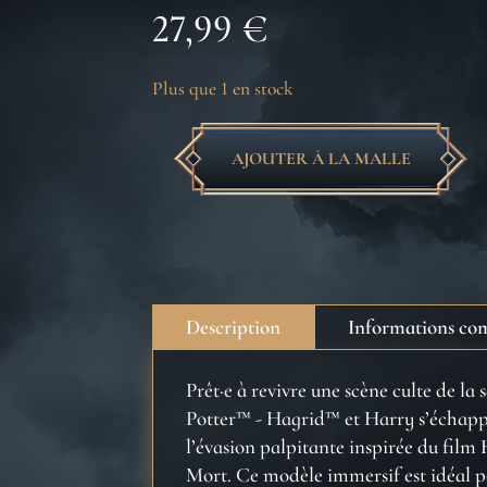
27,99
€
Plus que 1 en stock
AJOUTER À LA MALLE
quantité
de
Légo
Hagrid
Privet
Drive
Description
Informations co
Harry
Potter
Prêt·e à revivre une scène culte de l
Potter™ - Hagrid™ et Harry s’échappe
l’évasion palpitante inspirée du film 
Mort. Ce modèle immersif est idéal po