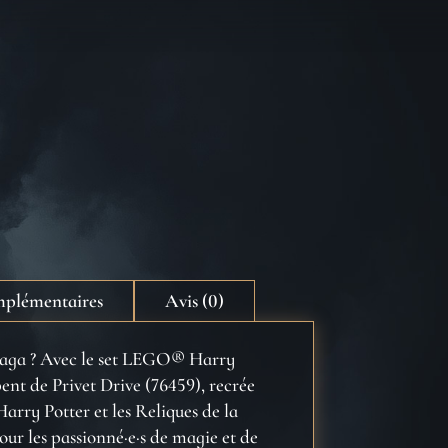
mplémentaires
Avis (0)
a saga ? Avec le set LEGO® Harry
nt de Privet Drive (76459), recrée
Harry Potter et les Reliques de la
ur les passionné·e·s de magie et de