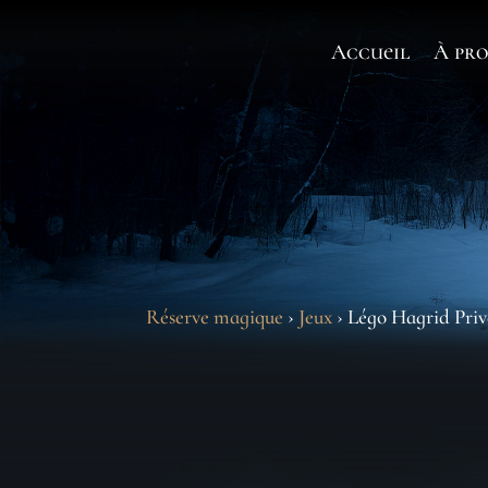
Accueil
À pro
Réserve magique
›
Jeux
› Légo Hagrid Priv