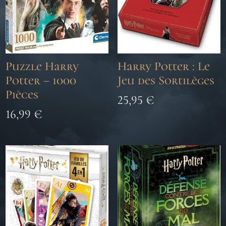
Puzzle Harry
Harry Potter : Le
Potter – 1000
Jeu des Sortilèges
Pièces
25,95
€
16,99
€