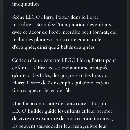
imagination
Scène LEGO Harry Potter dans la Forêt
interdite
– Stimulez l’imagination des enfants
avec ce d
écor de Forêt interdite petit format, qui
inclut des plantes à construire et une toile
d’araignée, ainsi que 2 bébés araignées
Cadeau d'anniversiare LEGO Harry Potter pour
enfants
– Offrez ce set incluant une araign
ée
géante à des filles, des garçons et des fans de
Harry Potter de 7 ans et plus qui aime les jeux
fantastiques et le jeu de rôle
Une façon amusante de construire
– L’appli
LEGO Builder guide les enfants et leur permet
de vivre une aventure de construction intuitive,
Ils peuvent sauvegarder leurs sets, suivre leur