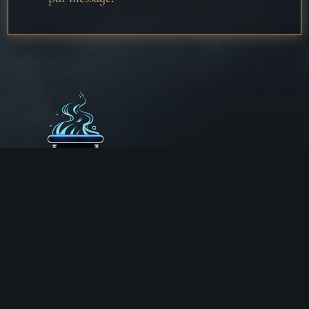
Aux Chemins de Traverse
30 Rue de la Barre
71000 MÂCON