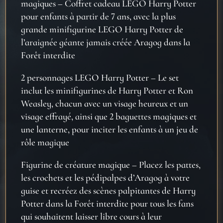
magiques
– Coffret cadeau LEGO Harry Potter
pour enfants
à partir de 7 ans, avec la plus
grande minifigurine LEGO Harry Potter de
l’araignée géante jamais créée Aragog dans la
Forêt interdite
2 personnages LEGO Harry Potter
– Le set
inclut les minifigurines de Harry Potter et Ron
Weasley, chacun avec un visage heureux et un
visage effray
é, ainsi que 2 baguettes magiques et
une lanterne, pour inciter les enfants à un jeu de
rôle magique
Figurine de créature magique
– Placez les pattes,
les crochets et les p
édipalpes d’Aragog à votre
guise et recréez des scènes palpitantes de Harry
Potter dans la Forêt interdite pour tous les fans
qui souhaitent laisser libre cours à leur