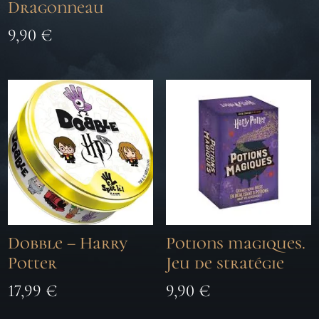
Dragonneau
9,90
€
Dobble – Harry
Potions magiques.
Potter
Jeu de stratégie
17,99
€
9,90
€