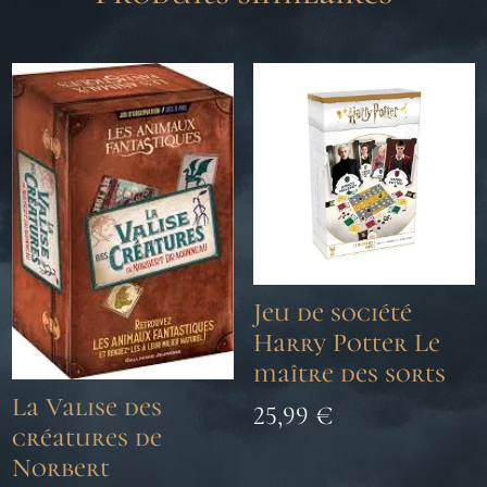
Jeu de société
Harry Potter Le
maître des sorts
La Valise des
25,99
€
créatures de
Norbert