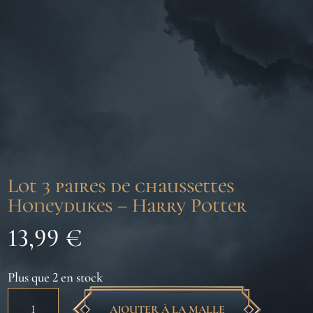
Lot 3 paires de chaussettes
Honeydukes – Harry Potter
13,99
€
Plus que 2 en stock
quantité
AJOUTER À LA MALLE