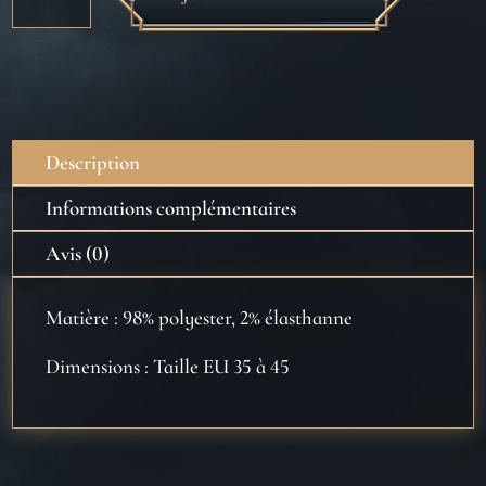
de
Lot
3
paires
de
chaussettes
Description
Honeydukes
-
Informations complémentaires
Harry
Avis (0)
Potter
Matière : 98% polyester, 2% élasthanne
Dimensions : Taille EU 35 à 45