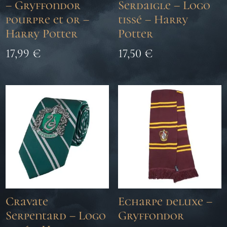
– Gryffondor
Serdaigle – Logo
pourpre et or –
tissé – Harry
Harry Potter
Potter
17,99
€
17,50
€
Cravate
Echarpe deluxe –
Serpentard – Logo
Gryffondor