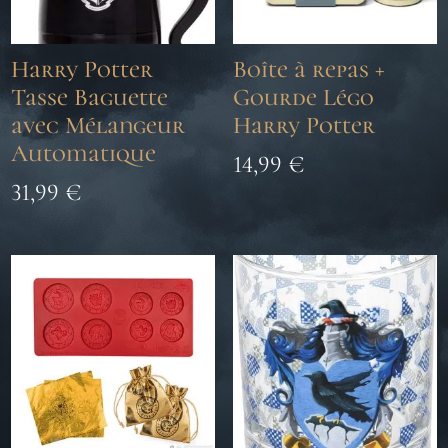
Harry Potter
Boîte à repas +
Tasse Baguette
Gourde Légo
avec Mélangeur
Harry Potter
Automatique
14,99
€
31,99
€