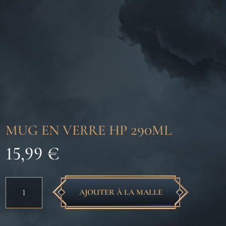
MUG EN VERRE HP 290ML
15,99
€
quantité
AJOUTER À LA MALLE
de
MUG
EN