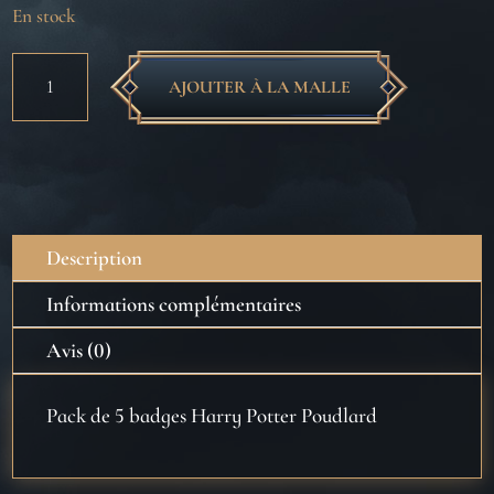
En stock
quantité
AJOUTER À LA MALLE
de
Pack
de
badges
Harry
Potter
Description
Poudlard
Informations complémentaires
Avis (0)
Pack de 5 badges Harry Potter Poudlard