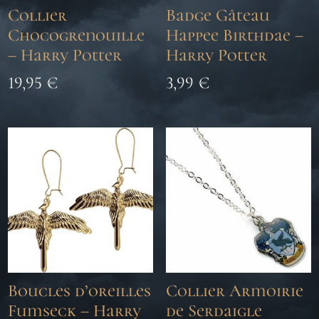
Collier
Badge Gâteau
Chocogrenouille
Happee Birthdae –
– Harry Potter
Harry Potter
19,95
€
3,99
€
Boucles d’oreilles
Collier Armoirie
Fumseck – Harry
de Serdaigle