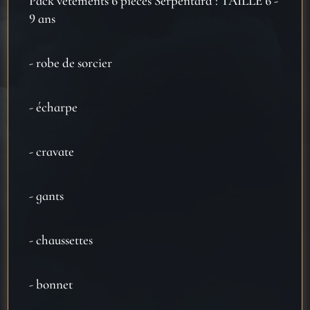
Pack vêtements 6 pièces Serpentard : TAILLE 6 -
-
9 ans
9
ans
- robe de sorcier
- écharpe
- cravate
- gants
- chaussettes
- bonnet