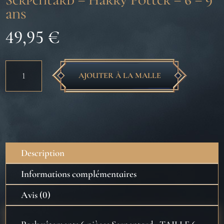
Serpentard – Harry Potter – 6 – 9
ans
49,95
€
quantité
AJOUTER À LA MALLE
de
Pack
vêtements
Enfant
6
pièces
Description
Serpentard
-
Informations complémentaires
Harry
Avis (0)
Potter
-
6