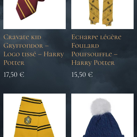
Cravate kid
Echarpe légère
Gryffondor –
Foulard
Logo tissé – Harry
Poufsouffle –
Potter
Harry Potter
17,50
€
15,50
€