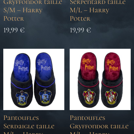
Gryffondor taille
Serpentard taille
S/M – Harry
M/L – Harry
Potter
Potter
19,99
€
19,99
€
Pantoufles
Pantoufles
Serdaigle taille
Gryffondor taille