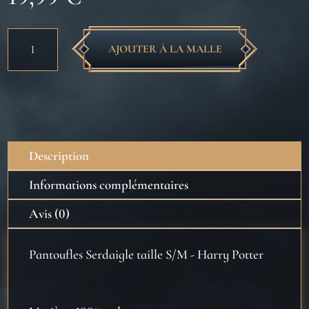
quantité
AJOUTER À LA MALLE
de
Pantoufles
Serdaigle
taille
S/M
-
Description
Harry
Potter
Informations complémentaires
Avis (0)
Pantoufles Serdaigle taille S/M - Harry Potter