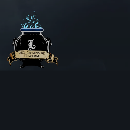
Aux Chemins de Traverse
30 Rue de la Barre
71000 MÂCON
06 18 25 64 62