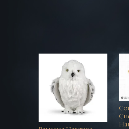
Cou
Ch
Ha