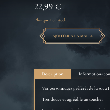
22,99
€
Plus que 1 en stock
AJOUTER À LA MALLE
quantité
de
Peluche
Harry
Potter
personnage
Description
Informations co
Vos personnages préférés de la saga 
Très douce et agréable au toucher