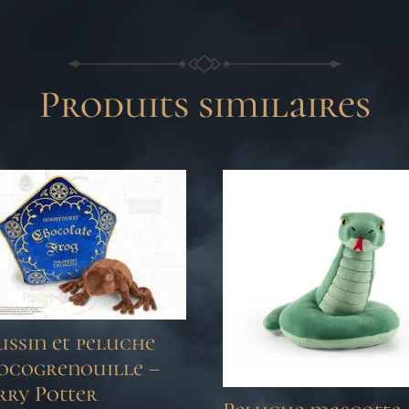
Produits similaires
ssin et peluche
ocogrenouille –
rry Potter