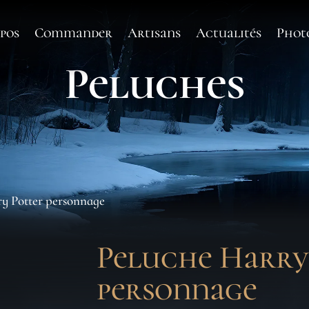
pos
Commander
Artisans
Actualités
Phot
Peluches
ry Potter personnage
Peluche Harry
personnage