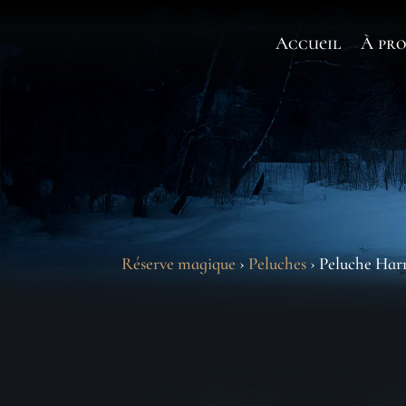
Accueil
À pro
Réserve magique
›
Peluches
› Peluche Har