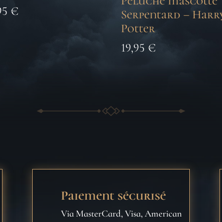
Peluche mascotte
95
€
Serpentard – Harr
Potter
19,95
€
Paiement sécurisé
Via MasterCard, Visa, American