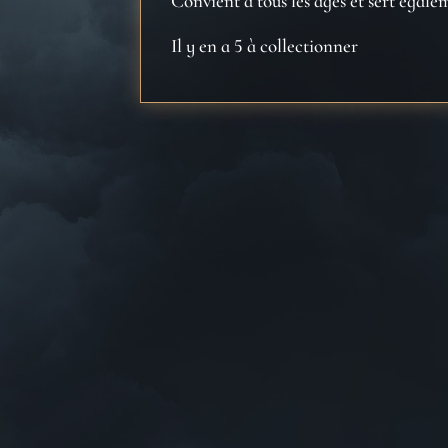
Convient à tous les âges et sert égal
Il y en a 5 à collectionner