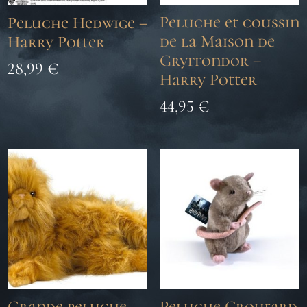
Peluche et coussin
Peluche Hedwige –
de la Maison de
Harry Potter
Gryffondor –
28,99
€
Harry Potter
44,95
€
Grande peluche
Peluche Croutard