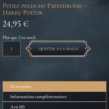
Petite peluche Pattenrond –
Harry Potter
24,95
€
Plus que 2 en stock
quantité
AJOUTER À LA MALLE
de
Petite
peluche
Pattenrond
-
Harry
Description
Potter
Informations complémentaires
Avis (0)