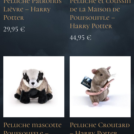
Peluche Patronus
Peluche et coussin
Lièvre – Harry
de la Maison de
Potter
Poufsouffle –
Harry Potter
29,95
€
44,95
€
Peluche mascotte
Peluche Croutard
Poufsouffle –
– Harry Potter