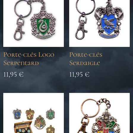
Porte-clés Logo
Porte-clés
Serpentard
Serdaigle
11,95
€
11,95
€