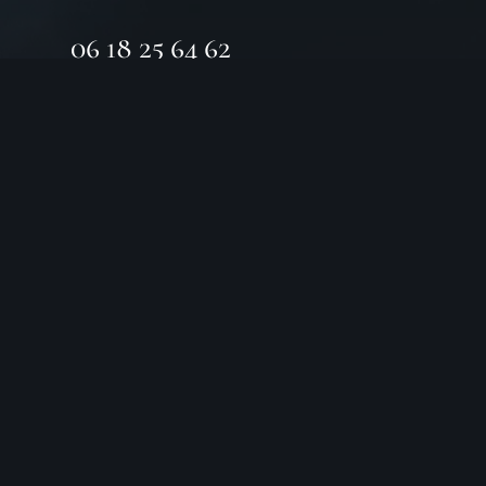
06 18 25 64 62
Horaires d’ouverture
LUNDI
Fermé
MARDI
10h – 19h
MERCREDI
10h – 19h
JEUDI
10h – 19h
VENDREDI
10h – 19h
SAMEDI
10h – 19h