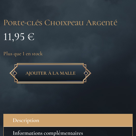
Porte-clés Choixpeau Argenté
11,95
€
Plus que 1 en stock
AJOUTER À LA MALLE
quantité
de
Porte-
clés
Choixpeau
Argenté
Description
Informations complémentaires