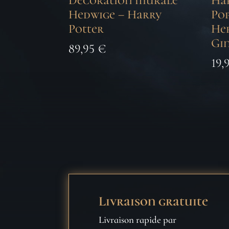
Décoration murale
Har
Hedwige – Harry
Pop
Potter
He
Gi
89,95
€
19,
Livraison gratuite
Livraison rapide par