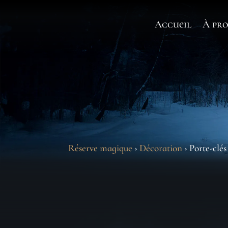
Accueil
À pro
Réserve magique
›
Décoration
› Porte-clé