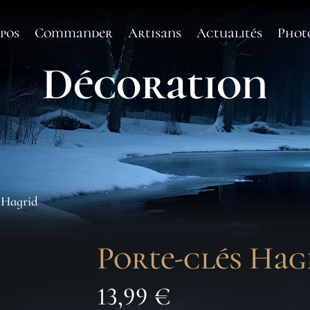
pos
Commander
Artisans
Actualités
Phot
Décoration
s Hagrid
Porte-clés Hag
13,99
€