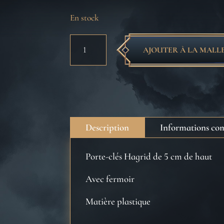
En stock
quantité
AJOUTER À LA MALL
de
Porte-
clés
Hagrid
Description
Informations co
Porte-clés Hagrid de 5 cm de haut
Avec fermoir
Matière plastique