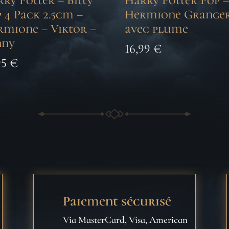
ry Potter – Bitty
Harry Potter Pop 
 4 Pack 2.5cm –
Hermione Grange
rmione – Viktor –
avec plume
nny
16,99
€
95
€
Paiement sécurisé
Via MasterCard, Visa, American