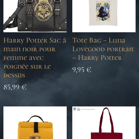
Harry Potter Sac à
Tote Bag – Luna
main noir pour
Lovegood portrait
femme avec
– Harry Potter
poignée sur le
9,95
€
dessus
85,99
€