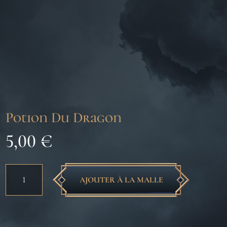
Potion Du Dragon
5,00
€
quantité
AJOUTER À LA MALLE
de
Potion
Du
Dragon