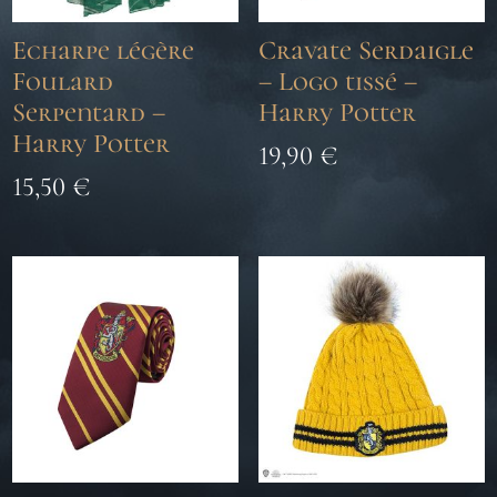
Echarpe légère
Cravate Serdaigle
Foulard
– Logo tissé –
Serpentard –
Harry Potter
Harry Potter
19,90
€
15,50
€