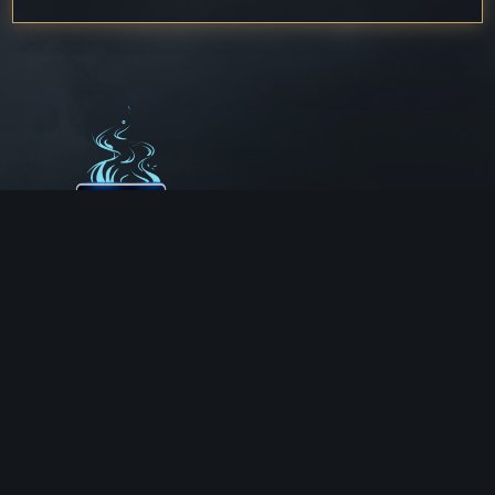
Aux Chemins de Traverse
30 Rue de la Barre
71000 MÂCON