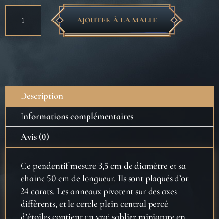
quantité
AJOUTER À LA MALLE
de
Retourneur
de
temps
Description
Informations complémentaires
Avis (0)
Ce pendentif mesure 3,5 cm de diamètre et sa
chaine 50 cm de longueur. Ils sont plaqués d’or
24 carats. Les anneaux pivotent sur des axes
différents, et le cercle plein central percé
d’étoiles contient un vrai sablier miniature en