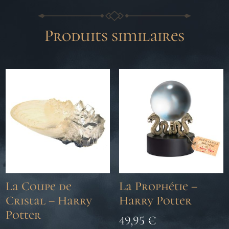
Produits similaires
La Coupe de
La Prophétie –
Cristal – Harry
Harry Potter
Potter
49,95
€