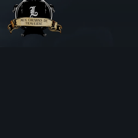
Aux Chemins de Traverse
30 Rue de la Barre
71000 MÂCON
06 18 25 64 62
Horaires d’ouverture