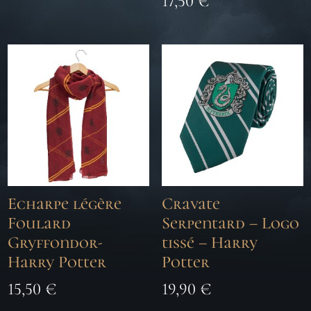
17,50
€
Echarpe légère
Cravate
Foulard
Serpentard – Logo
Gryffondor-
tissé – Harry
Harry Potter
Potter
15,50
€
19,90
€