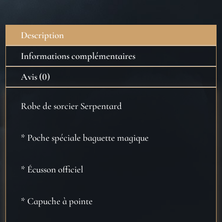
Sorcier
-
Serpentard
Description
-
Harry
Informations complémentaires
Potter
Avis (0)
Robe de sorcier Serpentard
* Poche spéciale baguette magique
* Écusson officiel
* Capuche à pointe