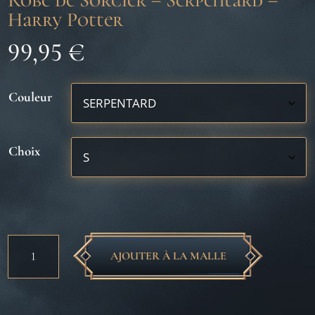
Robe de Sorcier – Serpentard –
Harry Potter
99,95
€
Couleur
Choix
quantité
AJOUTER À LA MALLE
de
Robe
de