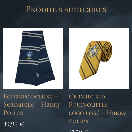
Produits similaires
Echarpe deluxe –
Cravate kid
Serdaigle – Harry
Poufsouffle –
Potter
logo tissé – Harry
Potter
39,95
€