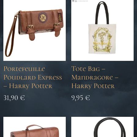
Portefeuille
Tote Bag –
Poudlard Express
Mandragore –
– Harry Potter
Harry Potter
31,90
€
9,95
€