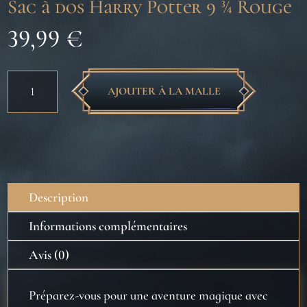
Sac à dos Harry Potter 9 ¾ Rouge
39,99
€
quantité
AJOUTER À LA MALLE
de
Sac
à
dos
Harry
Potter
Description
9
¾
Informations complémentaires
Rouge
Avis (0)
Préparez-vous pour une aventure magique avec