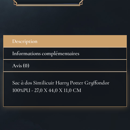
de
Sac
à
dos
Similicuir
Description
Harry
Potter
Informations complémentaires
Gryffondor
Avis (0)
Sac à dos Similicuir Harry Potter Gryffondor
100%PU - 27,0 X 44,0 X 11,0 CM