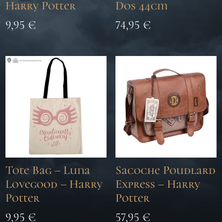
Harry Potter
Dos 44cm
9,95
€
74,95
€
Tote Bag – Luna
Sacoche Poudlard
Lovegood – Harry
Express – Harry
Potter
Potter
9,95
€
57,95
€