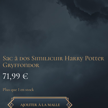
Sac à dos Similicuir Harry Potter
Gryffondor
71,99
€
Plus que 1 en stock
AJOUTER À LA MALLE
quantité