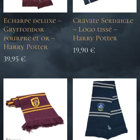
Echarpe deluxe –
Cravate Serdaigle
Gryffondor
– Logo tissé –
pourpre et or –
Harry Potter
Harry Potter
19,90
€
39,95
€