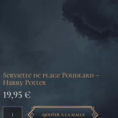
Serviette de plage Poudlard –
Harry Potter
19,95
€
quantité
AJOUTER À LA MALLE
de