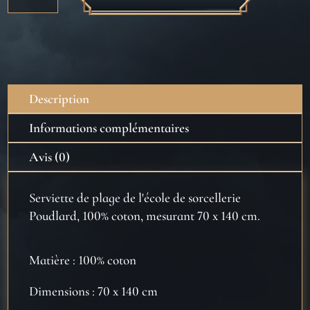
Serviette
de
plage
Poudlard
-
Description
Harry
Potter
Informations complémentaires
Avis (0)
Serviette de plage de l'école de sorcellerie
Poudlard, 100% coton, mesurant 70 x 140 cm.
Matière : 100% coton
Dimensions : 70 x 140 cm