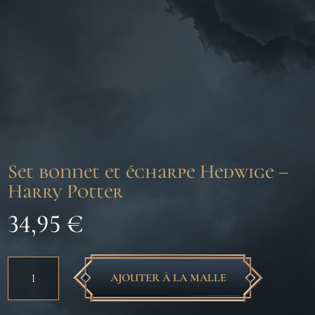
Set bonnet et écharpe Hedwige –
Harry Potter
34,95
€
quantité
AJOUTER À LA MALLE
de
Set