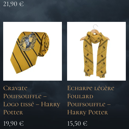
21,90
€
Cravate
Echarpe légère
Poufsouffle –
Foulard
Logo tissé – Harry
Poufsouffle –
Potter
Harry Potter
19,90
€
15,50
€