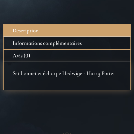
bonnet
et
écharpe
Hedwige
Description
-
Harry
Informations complémentaires
Potter
Avis (0)
Set bonnet et écharpe Hedwige - Harry Potter