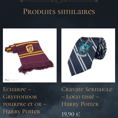
Produits similaires
Echarpe –
Cravate Serdaigle
Gryffondor
– Logo tissé –
pourpre et or –
Harry Potter
Harry Potter
19,90
€