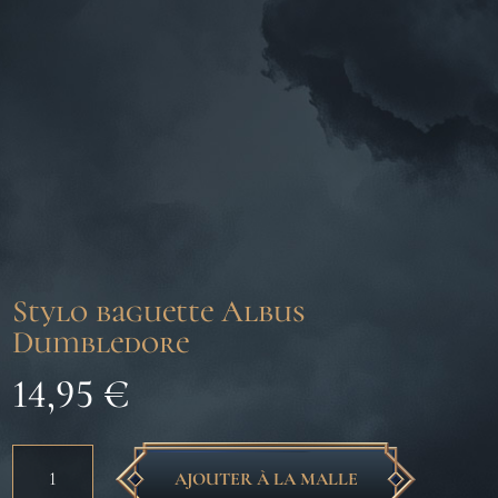
Stylo baguette Albus
Dumbledore
14,95
€
quantité
AJOUTER À LA MALLE
de