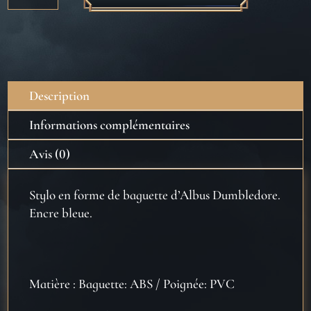
Stylo
baguette
Albus
Dumbledore
Description
Informations complémentaires
Avis (0)
Stylo en forme de baguette d’Albus Dumbledore.
Encre bleue.
Matière : Baguette: ABS / Poignée: PVC