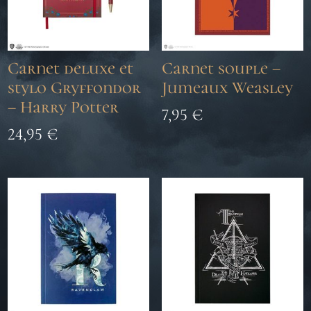
Carnet deluxe et
Carnet souple –
stylo Gryffondor
Jumeaux Weasley
– Harry Potter
7,95
€
24,95
€