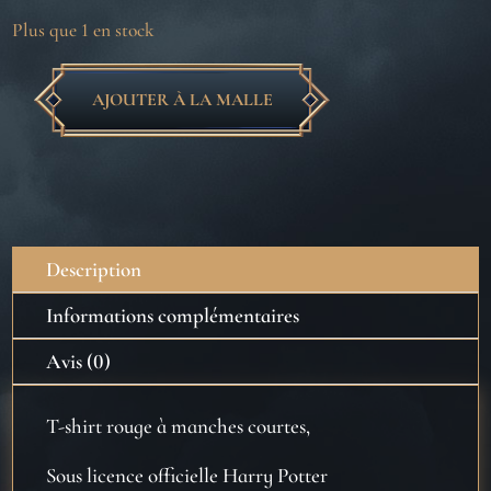
Plus que 1 en stock
AJOUTER À LA MALLE
quantité
de
T-
shirt
officiel
Harry
Description
Potter
Platform
Informations complémentaires
9
Avis (0)
3/4
Taille
T-shirt rouge à manches courtes,
S
Sous licence officielle Harry Potter