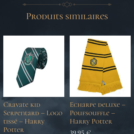
Produits similaires
Cravate kid
Echarpe deluxe –
Serpentard – Logo
Poufsouffle –
tissé – Harry
Harry Potter
Potter
39,95
€