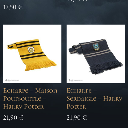
17,50
€
Echarpe – Maison
Echarpe –
Poufsouffle –
Serdaigle – Harry
Harry Potter
Potter
21,90
€
21,90
€